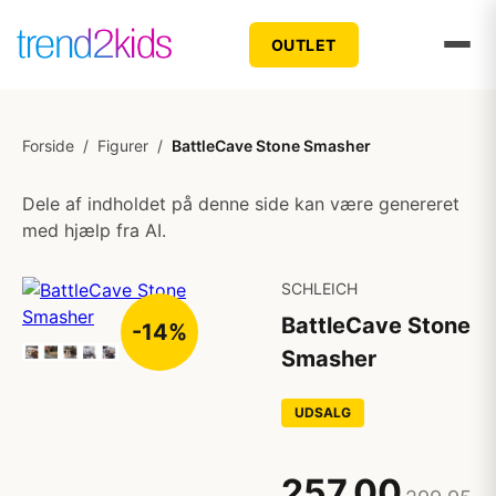
OUTLET
Forside
/
Figurer
/
BattleCave Stone Smasher
Dele af indholdet på denne side kan være genereret
med hjælp fra AI.
SCHLEICH
BattleCave Stone
-14%
Smasher
UDSALG
257,00