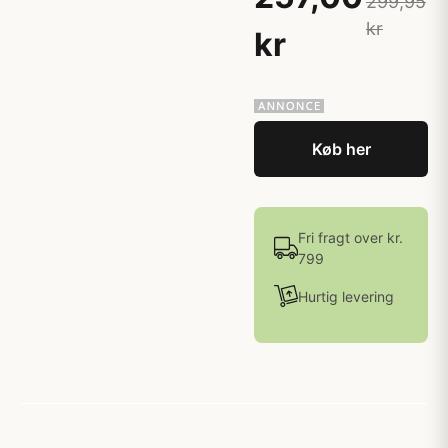
299,95
kr
kr
Køb her
Fri fragt over kr.
799
Hurtig levering