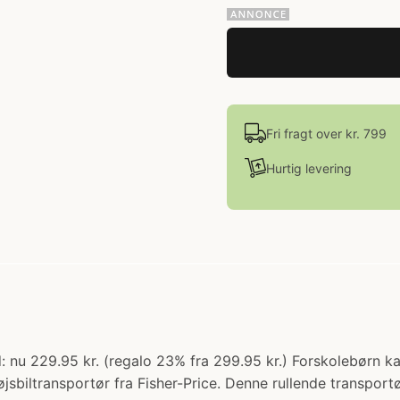
Fri fragt over kr. 799
Hurtig levering
bud: nu 229.95 kr. (regalo 23% fra 299.95 kr.) Forskolebørn 
iltransportør fra Fisher-Price. Denne rullende transportør h