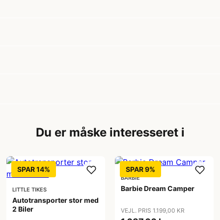
Du er måske interesseret i
SPAR 14%
SPAR 9%
BARBIE
Barbie Dream Camper
LITTLE TIKES
Autotransporter stor med
2 Biler
VEJL. PRIS 1.199,00 KR