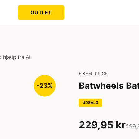
OUTLET
 hjælp fra AI.
FISHER PRICE
Batwheels Bat
-23%
UDSALG
229,95 kr
299,