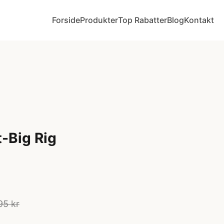
Forside
Produkter
Top Rabatter
Blog
Kontakt
-Big Rig
95 kr