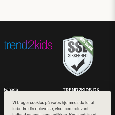
Forside
TREND2KIDS.DK
Produkter
Tlf. 78768672
Top Rabatter
Vi bruger cookies på vores hjemmeside for at
Mail:
hej@want.dk
Blog
forbedre din oplevelse, vise mere relevant
Kontakt
indhold og analysere trafikken. Kort sagt: for at