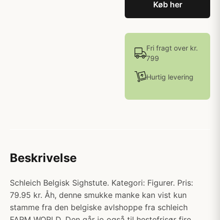
Køb her
Fri fragt over kr.
799
Hurtig levering
Beskrivelse
Schleich Belgisk Sighstute. Kategori: Figurer. Pris:
79.95 kr. Åh, denne smukke manke kan vist kun
stamme fra den belgiske avlshoppe fra schleich
FARM WORLD. Den går jo også til hestefrisør fire