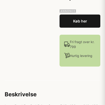
Køb her
Fri fragt over kr.
799
Hurtig levering
Beskrivelse