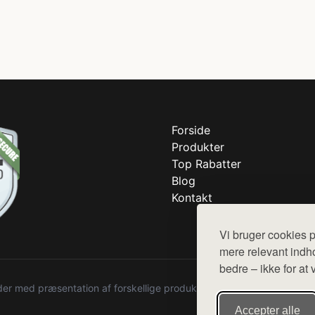
Forside
Produkter
Top Rabatter
Blog
Kontakt
Vi bruger cookies p
mere relevant indho
bedre – ikke for at 
r med præsentation af forskellige produkter fra diverse webshops. De
Accepter alle