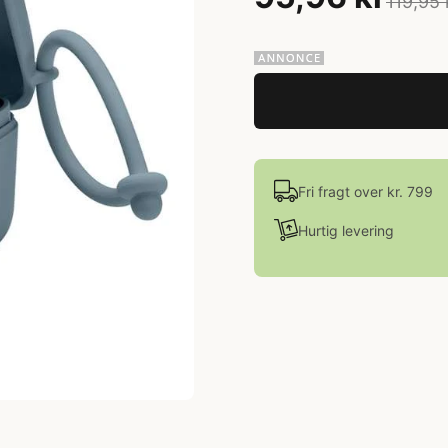
119,95 
Fri fragt over kr. 799
Hurtig levering