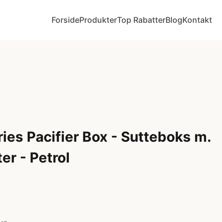
Forside
Produkter
Top Rabatter
Blog
Kontakt
ies Pacifier Box - Sutteboks m.
ter - Petrol