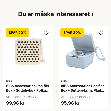
Du er måske interesseret i
SPAR 20%
SPAR 20%
BIBS
BIBS
BIBS Accessories Pacifier
BIBS Accessories Pacifier
Box - Sutteboks - Polka
Box - Sutteboks m. Plads
Studio - Ivory/Black
til 3 Sutter - Baby Blue
VEJL. PRIS 124,95 KR
VEJL. PRIS 119,95 KR
99,96 kr
95,96 kr