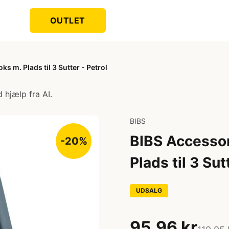
OUTLET
s m. Plads til 3 Sutter - Petrol
 hjælp fra AI.
BIBS
BIBS Accessor
-20%
Plads til 3 Sut
UDSALG
95,96 kr