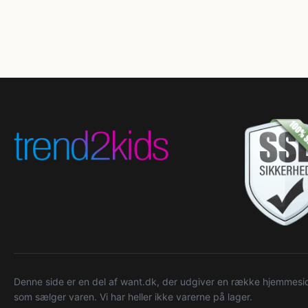
Denne side er en del af want.dk, der udgiver en række hjemmeside
som sælger varen. Vi har heller ikke varerne på lager.