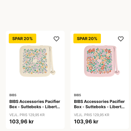
SPAR 20%
SPAR 20%
BIBS
BIBS
BIBS Accessories Pacifier
BIBS Accessories Pacifier
Box - Sutteboks - Liberty
Box - Sutteboks - Liberty
- Chloe Meadow/Ivory
- Oscar
VEJL. PRIS 129,95 KR
VEJL. PRIS 129,95 KR
Meadow/Blossom
103,96 kr
103,96 kr