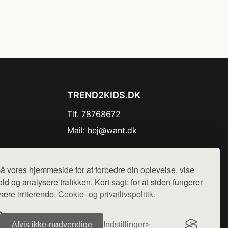
TREND2KIDS.DK
Tlf. 78768672
Mail:
hej@want.dk
Cookie- og privatlivspolitik
å vores hjemmeside for at forbedre din oplevelse, vise
ld og analysere trafikken. Kort sagt: for at siden fungerer
være irriterende.
Cookie- og privatlivspolitik.
r sælges ikke varer fra denne side - vi henviser til de shops,
Afvis ikke‑nødvendige
Indstillinger