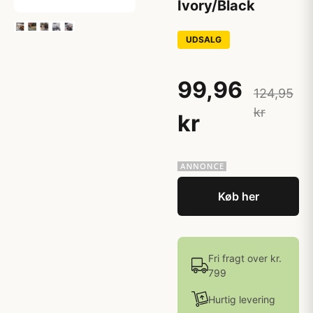
Ivory/Black
UDSALG
99,96
124,95
kr
kr
Køb her
Fri fragt over kr.
799
Hurtig levering