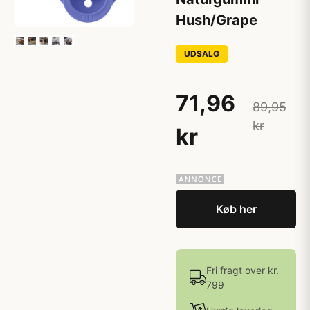
Hush/Grape
UDSALG
71,96
89,95
kr
kr
Køb her
Fri fragt over kr.
799