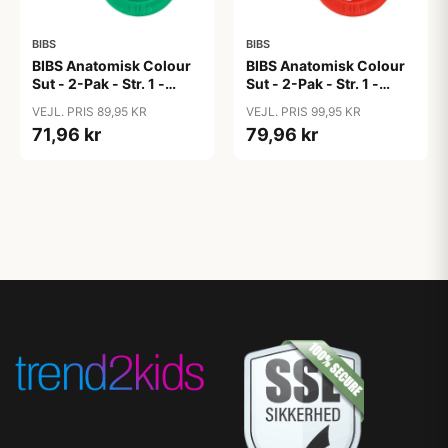
BIBS
BIBS
BIBS Anatomisk Colour
BIBS Anatomisk Colour
Sut - 2-Pak - Str. 1 -
Sut - 2-Pak - Str. 1 -
Naturgummi -
Naturgummi - Polka
VEJL. PRIS 89,95 KR
VEJL. PRIS 99,95 KR
Matcha/Cactus
Studio - Blossom/Candy
71,96 kr
79,96 kr
Apple