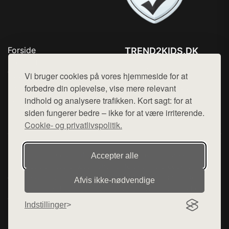
Forside
TREND2KIDS.DK
Produkter
Tlf. 78768672
Top Rabatter
Vi bruger cookies på vores hjemmeside for at
Mail:
hej@want.dk
Blog
forbedre din oplevelse, vise mere relevant
Kontakt
indhold og analysere trafikken. Kort sagt: for at
Cookie- og privatlivspolitik
siden fungerer bedre – ikke for at være irriterende.
Cookie- og privatlivspolitik.
Denne side er en del af want.dk, der udgiver en række
Accepter alle
hjemmesider med præsentation af forskellige produkter fra
diverse webshops. Der sælges ikke varer fra denne side - vi
Afvis ikke‑nødvendige
henviser til de shops, som sælger varen. Vi har heller ikke
varerne på lager.
Indstillinger
© 2026 trend2kids.dk. Alle rettigheder forbeholdes.