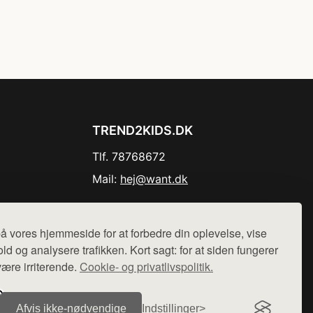
TREND2KIDS.DK
Tlf. 78768672
Mail:
hej@want.dk
Cookie- og privatlivspolitik
å vores hjemmeside for at forbedre din oplevelse, vise
ld og analysere trafikken. Kort sagt: for at siden fungerer
være irriterende.
Cookie- og privatlivspolitik.
r sælges ikke varer fra denne side - vi henviser til de shops,
Afvis ikke‑nødvendige
Indstillinger