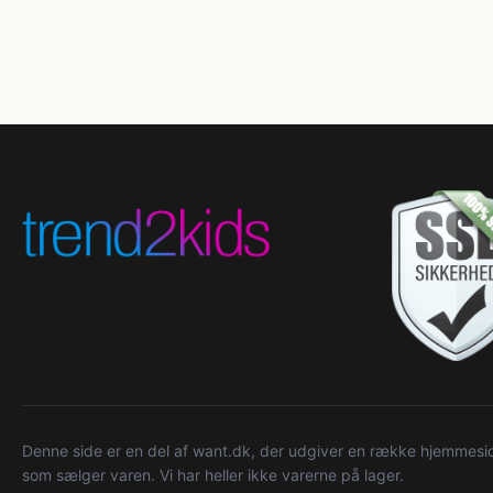
Denne side er en del af want.dk, der udgiver en række hjemmeside
som sælger varen. Vi har heller ikke varerne på lager.