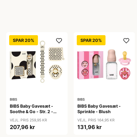
SPAR 20%
SPAR 20%
BIBS
BIBS
BIBS Baby Gavesæt -
BIBS Baby Gavesæt -
Soothe & Go - Str. 2 -
Sprinkle - Blush
Polka Studio - Ivory/Black
VEJL. PRIS 259,95 KR
VEJL. PRIS 164,95 KR
207,96 kr
131,96 kr