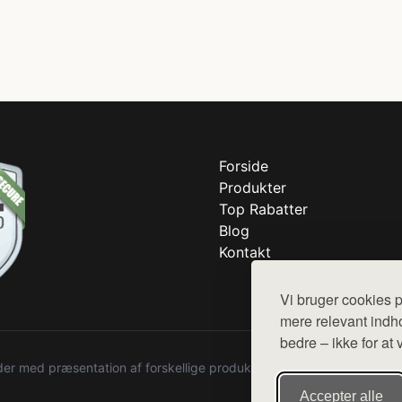
Forside
Produkter
Top Rabatter
Blog
Kontakt
Vi bruger cookies p
mere relevant indho
bedre – ikke for at 
r med præsentation af forskellige produkter fra diverse webshops. De
Accepter alle