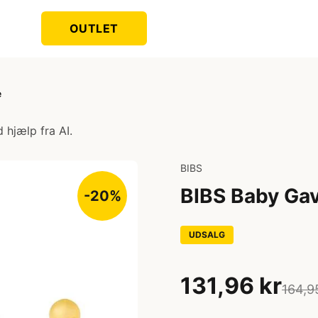
OUTLET
e
 hjælp fra AI.
BIBS
BIBS Baby Gav
-20%
UDSALG
131,96 kr
164,9