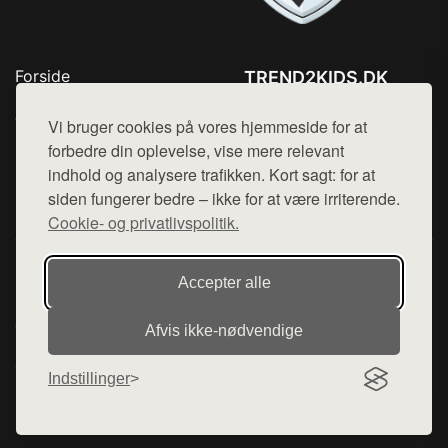
Forside
TREND2KIDS.DK
Produkter
Tlf. 78768672
Top Rabatter
Vi bruger cookies på vores hjemmeside for at
Mail:
hej@want.dk
Blog
forbedre din oplevelse, vise mere relevant
Kontakt
indhold og analysere trafikken. Kort sagt: for at
Cookie- og privatlivspolitik
siden fungerer bedre – ikke for at være irriterende.
Cookie- og privatlivspolitik.
Denne side er en del af want.dk, der udgiver en række
Accepter alle
hjemmesider med præsentation af forskellige produkter fra
diverse webshops. Der sælges ikke varer fra denne side - vi
Afvis ikke‑nødvendige
henviser til de shops, som sælger varen. Vi har heller ikke
varerne på lager.
Indstillinger
© 2026 trend2kids.dk. Alle rettigheder forbeholdes.