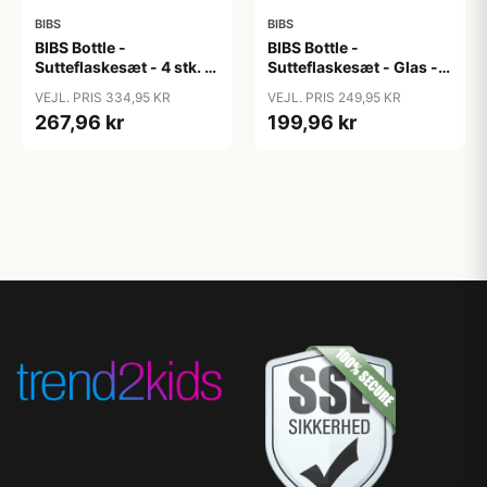
BIBS
BIBS
BIBS Bottle -
BIBS Bottle -
Sutteflaskesæt - 4 stk. -
Sutteflaskesæt - Glas -
Plastik - Silikone -
2-pak -
VEJL. PRIS 334,95 KR
VEJL. PRIS 249,95 KR
270ml - Ivory
Naturgummi/Medium
267,96 kr
199,96 kr
Flow/Rund - 240ml -
Ivory