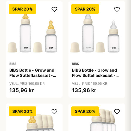
SPAR 20%
SPAR 20%
BIBS
BIBS
BIBS Bottle - Grow and
BIBS Bottle - Grow and
Flow Sutteflaskesæt -
Flow Sutteflaskesæt -
Plastik -
Plastik - Silikone/Rund -
VEJL. PRIS 169,95 KR
VEJL. PRIS 169,95 KR
Naturgummi/Rund -
150ml/270ml - 2-Pak -
135,96 kr
135,96 kr
150ml/270ml - 2-Pak -
Ivory
Ivory
SPAR 20%
SPAR 20%