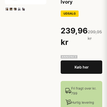
Ivory
UDSALG
239,96
299,95
kr
kr
Køb her
Fri fragt over kr.
799
Hurtig levering