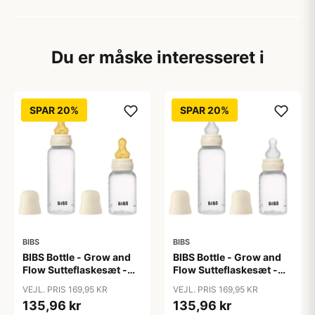
Du er måske interesseret i
SPAR 20%
SPAR 20%
BIBS
BIBS
BIBS Bottle - Grow and
BIBS Bottle - Grow and
Flow Sutteflaskesæt -
Flow Sutteflaskesæt -
Plastik -
Plastik - Silikone/Rund -
VEJL. PRIS 169,95 KR
VEJL. PRIS 169,95 KR
Naturgummi/Rund -
150ml/270ml - 2-Pak -
135,96 kr
135,96 kr
150ml/270ml - 2-Pak -
Ivory