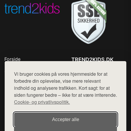
Forside
TREND2KIDS.DK
Produkter
Tlf. 78768672
Top Rabatter
Vi bruger cookies på vores hjemmeside for at
Mail:
hej@want.dk
Blog
forbedre din oplevelse, vise mere relevant
Kontakt
indhold og analysere trafikken. Kort sagt: for at
Cookie- og privatlivspolitik
siden fungerer bedre – ikke for at være irriterende.
Cookie- og privatlivspolitik.
Denne side er en del af want.dk, der udgiver en række
Accepter alle
hjemmesider med præsentation af forskellige produkter fra