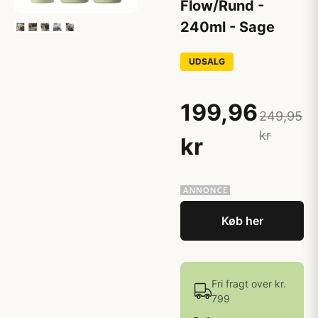
Flow/Rund -
240ml - Sage
UDSALG
199,96
249,95
kr
kr
Køb her
Fri fragt over kr.
799