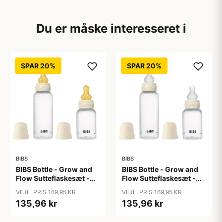
Du er måske interesseret i
SPAR 20%
SPAR 20%
BIBS
BIBS
BIBS Bottle - Grow and
BIBS Bottle - Grow and
Flow Sutteflaskesæt -
Flow Sutteflaskesæt -
Plastik -
Plastik - Silikone/Rund -
VEJL. PRIS 169,95 KR
VEJL. PRIS 169,95 KR
Naturgummi/Rund -
150ml/270ml - 2-Pak -
135,96 kr
135,96 kr
150ml/270ml - 2-Pak -
Ivory
Ivory