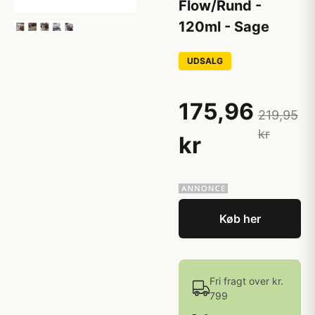
Flow/Rund -
120ml - Sage
UDSALG
175,96
219,95
kr
kr
Køb her
Fri fragt over kr.
799