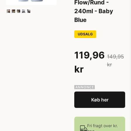
Flow/Rund -
240ml - Baby
Blue
UDSALG
119,96
149,95
kr
kr
Køb her
Fri fragt over kr.