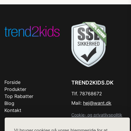
Forside
TREND2KIDS.DK
Produkter
Tlf. 78768672
Top Rabatter
Mail:
hej@want.dk
Blog
Kontakt
Cookie- og privatlivspolitik
Vi bruger cookies på vores hjemmeside for at