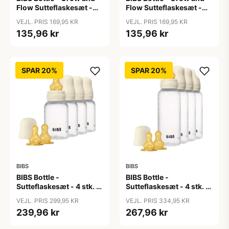
Flow Sutteflaskesæt -
Flow Sutteflaskesæt -
Plastik -
Plastik - Silikone/Rund -
VEJL. PRIS 169,95 KR
VEJL. PRIS 169,95 KR
Naturgummi/Rund -
150ml/270ml - 2-Pak -
135,96 kr
135,96 kr
150ml/270ml - 2-Pak -
Ivory
Ivory
SPAR 20%
SPAR 20%
BIBS
BIBS
BIBS Bottle -
BIBS Bottle -
Sutteflaskesæt - 4 stk. -
Sutteflaskesæt - 4 stk. -
Plastik - Naturgummi -
Plastik - Naturgummi -
VEJL. PRIS 299,95 KR
VEJL. PRIS 334,95 KR
150ml - Ivory
270ml - Ivory
239,96 kr
267,96 kr