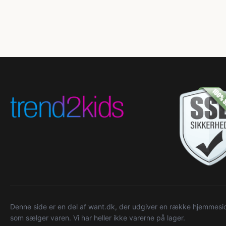
Denne side er en del af want.dk, der udgiver en række hjemmeside
som sælger varen. Vi har heller ikke varerne på lager.