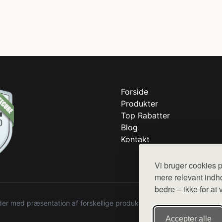
Forside
Produkter
Top Rabatter
Blog
Kontakt
Vi bruger cookies p
mere relevant indho
bedre – ikke for at 
r med præsentation af forskellige produkter fra diverse webshops. De
Accepter alle