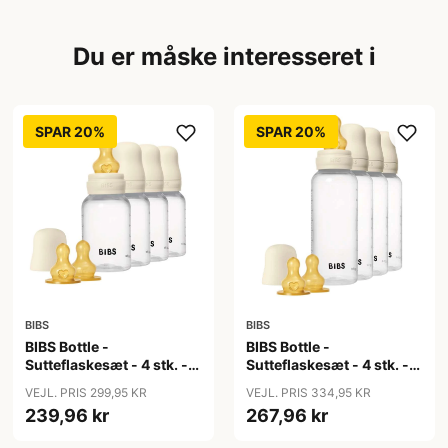
Du er måske interesseret i
SPAR 20%
SPAR 20%
BIBS
BIBS
BIBS Bottle -
BIBS Bottle -
Sutteflaskesæt - 4 stk. -
Sutteflaskesæt - 4 stk. -
Plastik - Naturgummi -
Plastik - Naturgummi -
VEJL. PRIS 299,95 KR
VEJL. PRIS 334,95 KR
150ml - Ivory
270ml - Ivory
239,96 kr
267,96 kr