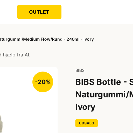
OUTLET
- Naturgummi/Medium Flow/Rund - 240ml - Ivory
 hjælp fra AI.
BIBS
BIBS Bottle - 
-20%
Naturgummi/M
Ivory
UDSALG