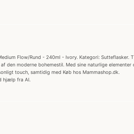
dium Flow/Rund - 240ml - Ivory. Kategori: Sutteflasker. Ti
f den moderne bohemestil. Med sine naturlige elementer og o
ersonligt touch, samtidig med Køb hos Mammashop.dk.
 hjælp fra AI.