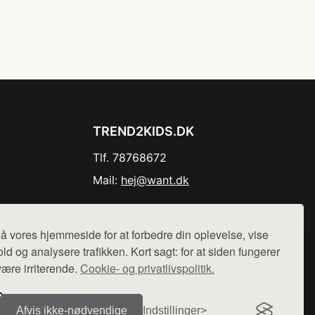
TREND2KIDS.DK
Tlf. 78768672
Mail:
hej@want.dk
Cookie- og privatlivspolitik
å vores hjemmeside for at forbedre din oplevelse, vise
ld og analysere trafikken. Kort sagt: for at siden fungerer
være irriterende.
Cookie- og privatlivspolitik.
r sælges ikke varer fra denne side - vi henviser til de shops,
Afvis ikke‑nødvendige
Indstillinger