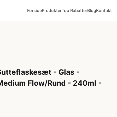
Forside
Produkter
Top Rabatter
Blog
Kontakt
Sutteflaskesæt - Glas -
edium Flow/Rund - 240ml -