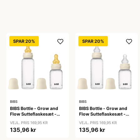
SPAR 20%
SPAR 20%
BIBS
BIBS
BIBS Bottle - Grow and
BIBS Bottle - Grow and
Flow Sutteflaskesæt -
Flow Sutteflaskesæt -
Plastik -
Plastik - Silikone/Rund -
VEJL. PRIS 169,95 KR
VEJL. PRIS 169,95 KR
Naturgummi/Rund -
150ml/270ml - 2-Pak -
135,96 kr
135,96 kr
150ml/270ml - 2-Pak -
Ivory
Ivory