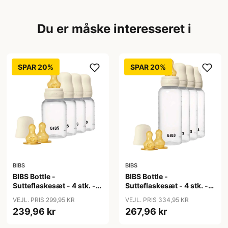
Du er måske interesseret i
SPAR 20%
SPAR 20%
BIBS
BIBS
BIBS Bottle -
BIBS Bottle -
Sutteflaskesæt - 4 stk. -
Sutteflaskesæt - 4 stk. -
Plastik - Naturgummi -
Plastik - Naturgummi -
VEJL. PRIS 299,95 KR
VEJL. PRIS 334,95 KR
150ml - Ivory
270ml - Ivory
239,96 kr
267,96 kr