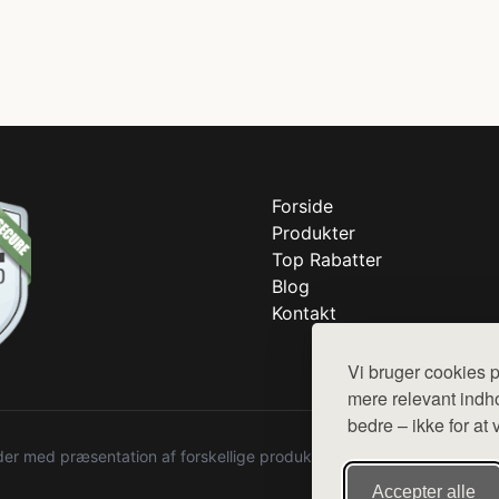
Forside
Produkter
Top Rabatter
Blog
Kontakt
Vi bruger cookies p
mere relevant indho
bedre – ikke for at 
r med præsentation af forskellige produkter fra diverse webshops. De
Accepter alle