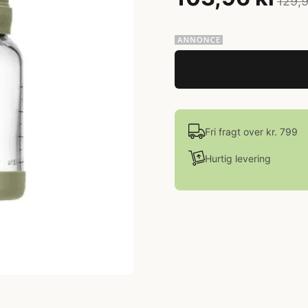
129,9
Fri fragt over kr. 799
Hurtig levering