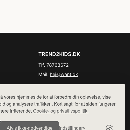
TREND2KIDS.DK
Tlf. 78768672
Mail:
hej@want.dk
Cookie- og privatlivspolitik
å vores hjemmeside for at forbedre din oplevelse, vise
ld og analysere trafikken. Kort sagt: for at siden fungerer
være irriterende.
Cookie- og privatlivspolitik.
r sælges ikke varer fra denne side - vi henviser til de shops,
Afvis ikke‑nødvendige
Indstillinger