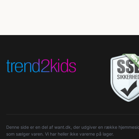
Denne side er en del af want.dk, der udgiver en række hjemmeside
som sælger varen. Vi har heller ikke varerne på lager.