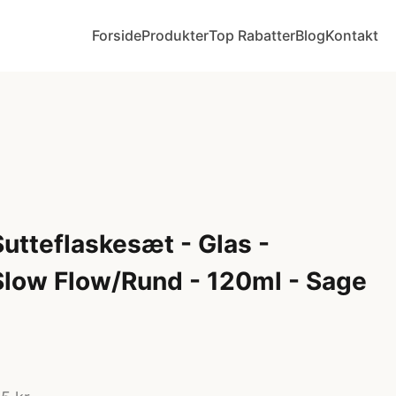
Forside
Produkter
Top Rabatter
Blog
Kontakt
Sutteflaskesæt - Glas -
low Flow/Rund - 120ml - Sage