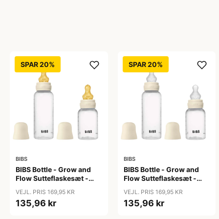
SPAR 20%
SPAR 20%
BIBS
BIBS
BIBS Bottle - Grow and
BIBS Bottle - Grow and
Flow Sutteflaskesæt -
Flow Sutteflaskesæt -
Plastik -
Plastik - Silikone/Rund -
VEJL. PRIS 169,95 KR
VEJL. PRIS 169,95 KR
Naturgummi/Rund -
150ml/270ml - 2-Pak -
135,96 kr
135,96 kr
150ml/270ml - 2-Pak -
Ivory
Ivory