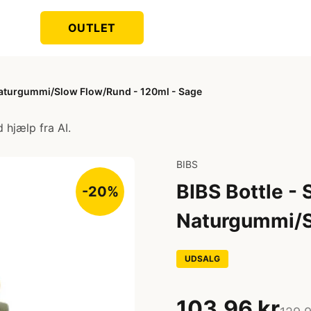
OUTLET
- Naturgummi/Slow Flow/Rund - 120ml - Sage
 hjælp fra AI.
BIBS
BIBS Bottle - 
-20%
Naturgummi/S
UDSALG
103,96 kr