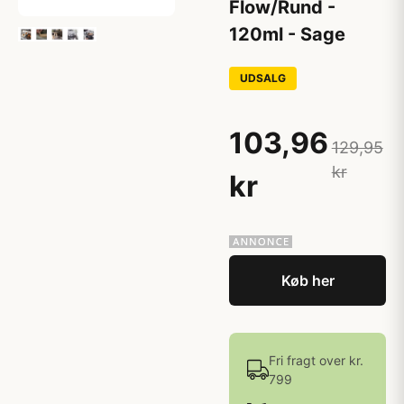
Flow/Rund -
120ml - Sage
UDSALG
103,96
129,95
kr
kr
Køb her
Fri fragt over kr.
799