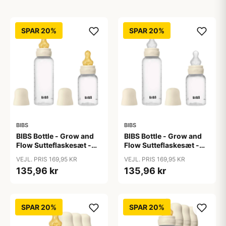
SPAR 20%
SPAR 20%
BIBS
BIBS
BIBS Bottle - Grow and
BIBS Bottle - Grow and
Flow Sutteflaskesæt -
Flow Sutteflaskesæt -
Plastik -
Plastik - Silikone/Rund -
VEJL. PRIS 169,95 KR
VEJL. PRIS 169,95 KR
Naturgummi/Rund -
150ml/270ml - 2-Pak -
135,96 kr
135,96 kr
150ml/270ml - 2-Pak -
Ivory
Ivory
SPAR 20%
SPAR 20%