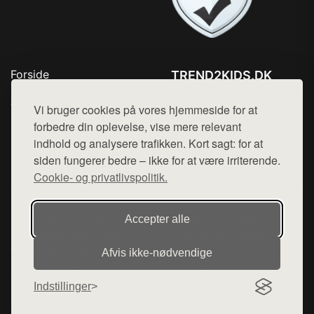
Forside
TREND2KIDS.DK
Produkter
Tlf. 78768672
Top Rabatter
Vi bruger cookies på vores hjemmeside for at
Mail:
hej@want.dk
Blog
forbedre din oplevelse, vise mere relevant
Kontakt
indhold og analysere trafikken. Kort sagt: for at
Cookie- og privatlivspolitik
siden fungerer bedre – ikke for at være irriterende.
Cookie- og privatlivspolitik.
Denne side er en del af want.dk, der udgiver en række
Accepter alle
hjemmesider med præsentation af forskellige produkter fra
diverse webshops. Der sælges ikke varer fra denne side - vi
Afvis ikke‑nødvendige
henviser til de shops, som sælger varen. Vi har heller ikke
varerne på lager.
Indstillinger
© 2026 trend2kids.dk. Alle rettigheder forbeholdes.