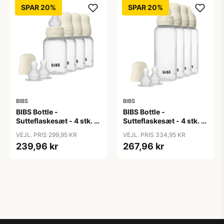
SPAR 20%
SPAR 20%
BIBS
BIBS
BIBS Bottle -
BIBS Bottle -
Sutteflaskesæt - 4 stk. -
Sutteflaskesæt - 4 stk. -
Plastik - Silikone - 150ml
Plastik - Silikone -
VEJL. PRIS 299,95 KR
VEJL. PRIS 334,95 KR
- Ivory
270ml - Ivory
239,96 kr
267,96 kr