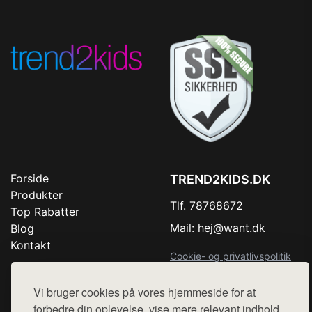
Forside
TREND2KIDS.DK
Produkter
Tlf. 78768672
Top Rabatter
Mail:
hej@want.dk
Blog
Kontakt
Cookie- og privatlivspolitik
Vi bruger cookies på vores hjemmeside for at
forbedre din oplevelse, vise mere relevant indhold