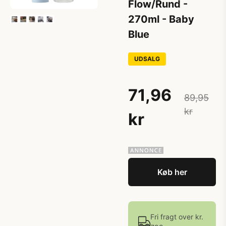
Flow/Rund -
270ml - Baby
Blue
UDSALG
71,96
89,95
kr
kr
Køb her
Fri fragt over kr.