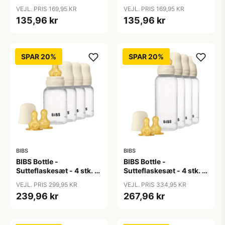
Plastik -
Plastik - Silikone/Rund -
VEJL. PRIS 169,95 KR
VEJL. PRIS 169,95 KR
Naturgummi/Rund -
150ml/270ml - 2-Pak -
135,96 kr
135,96 kr
150ml/270ml - 2-Pak -
Ivory
Ivory
SPAR 20%
SPAR 20%
BIBS
BIBS
BIBS Bottle -
BIBS Bottle -
Sutteflaskesæt - 4 stk. -
Sutteflaskesæt - 4 stk. -
Plastik - Naturgummi -
Plastik - Naturgummi -
VEJL. PRIS 299,95 KR
VEJL. PRIS 334,95 KR
150ml - Ivory
270ml - Ivory
239,96 kr
267,96 kr