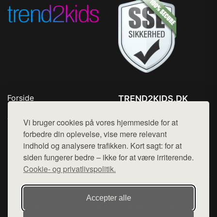
Forside
TREND2KIDS.DK
Produkter
Tlf. 78768672
Top Rabatter
Vi bruger cookies på vores hjemmeside for at
Mail:
hej@want.dk
Blog
forbedre din oplevelse, vise mere relevant
Kontakt
indhold og analysere trafikken. Kort sagt: for at
Cookie- og privatlivspolitik
siden fungerer bedre – ikke for at være irriterende.
Cookie- og privatlivspolitik.
Denne side er en del af want.dk, der udgiver en række
Accepter alle
hjemmesider med præsentation af forskellige produkter fra