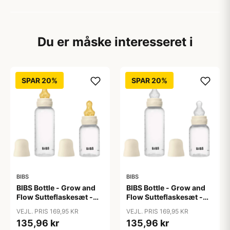
Du er måske interesseret i
SPAR 20%
SPAR 20%
BIBS
BIBS
BIBS Bottle - Grow and
BIBS Bottle - Grow and
Flow Sutteflaskesæt -
Flow Sutteflaskesæt -
Plastik -
Plastik - Silikone/Rund -
VEJL. PRIS 169,95 KR
VEJL. PRIS 169,95 KR
Naturgummi/Rund -
150ml/270ml - 2-Pak -
135,96 kr
135,96 kr
150ml/270ml - 2-Pak -
Ivory