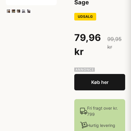
Sage
UDSALG
79,96
99,95
kr
kr
Køb her
Fri fragt over kr.
799
Hurtig levering