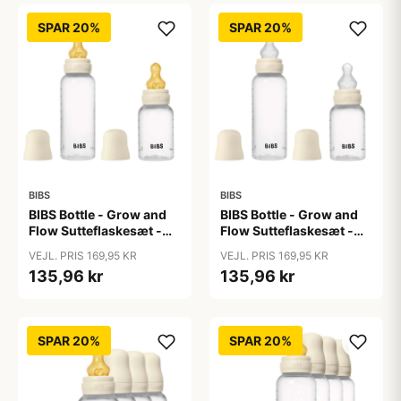
SPAR 20%
SPAR 20%
BIBS
BIBS
BIBS Bottle - Grow and
BIBS Bottle - Grow and
Flow Sutteflaskesæt -
Flow Sutteflaskesæt -
Plastik -
Plastik - Silikone/Rund -
VEJL. PRIS 169,95 KR
VEJL. PRIS 169,95 KR
Naturgummi/Rund -
150ml/270ml - 2-Pak -
135,96 kr
135,96 kr
150ml/270ml - 2-Pak -
Ivory
Ivory
SPAR 20%
SPAR 20%