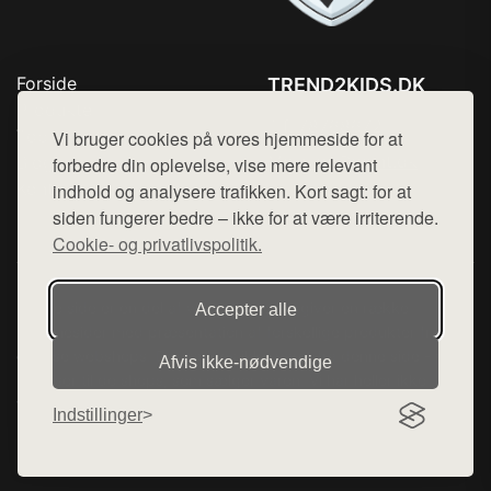
Forside
TREND2KIDS.DK
Produkter
Tlf. 78768672
Top Rabatter
Vi bruger cookies på vores hjemmeside for at
Mail:
hej@want.dk
Blog
forbedre din oplevelse, vise mere relevant
Kontakt
indhold og analysere trafikken. Kort sagt: for at
Cookie- og privatlivspolitik
siden fungerer bedre – ikke for at være irriterende.
Cookie- og privatlivspolitik.
Denne side er en del af want.dk, der udgiver en række
Accepter alle
hjemmesider med præsentation af forskellige produkter fra
diverse webshops. Der sælges ikke varer fra denne side - vi
Afvis ikke‑nødvendige
henviser til de shops, som sælger varen. Vi har heller ikke
varerne på lager.
Indstillinger
© 2026 trend2kids.dk. Alle rettigheder forbeholdes.