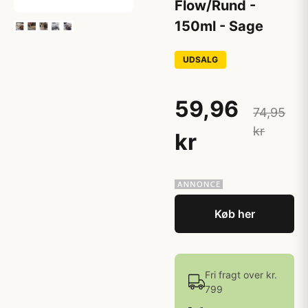
Flow/Rund -
150ml - Sage
UDSALG
59,96
74,95
kr
kr
Køb her
Fri fragt over kr.
799