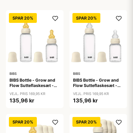
SPAR 20%
SPAR 20%
BIBS
BIBS
BIBS Bottle - Grow and
BIBS Bottle - Grow and
Flow Sutteflaskesæt -
Flow Sutteflaskesæt -
Plastik -
Plastik - Silikone/Rund -
VEJL. PRIS 169,95 KR
VEJL. PRIS 169,95 KR
Naturgummi/Rund -
150ml/270ml - 2-Pak -
135,96 kr
135,96 kr
150ml/270ml - 2-Pak -
Ivory
Ivory
SPAR 20%
SPAR 20%