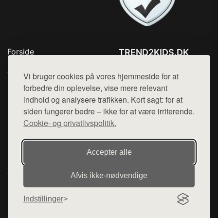
Forside
TREND2KIDS.DK
Produkter
Tlf. 78768672
Top Rabatter
Vi bruger cookies på vores hjemmeside for at
Mail:
hej@want.dk
Blog
forbedre din oplevelse, vise mere relevant
Kontakt
indhold og analysere trafikken. Kort sagt: for at
Cookie- og privatlivspolitik
siden fungerer bedre – ikke for at være irriterende.
Cookie- og privatlivspolitik.
Denne side er en del af want.dk, der udgiver en række
Accepter alle
hjemmesider med præsentation af forskellige produkter fra
diverse webshops. Der sælges ikke varer fra denne side - vi
Afvis ikke‑nødvendige
henviser til de shops, som sælger varen. Vi har heller ikke
varerne på lager.
Indstillinger
© 2026 trend2kids.dk. Alle rettigheder forbeholdes.