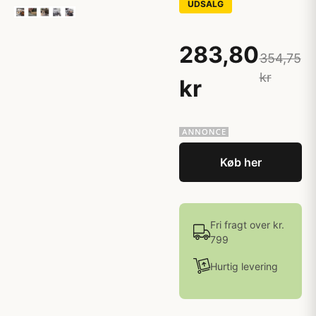
UDSALG
283,80
354,75
kr
kr
Køb her
Fri fragt over kr.
799
Hurtig levering