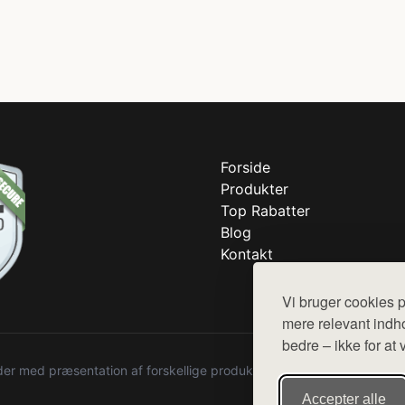
Forside
Produkter
Top Rabatter
Blog
Kontakt
Vi bruger cookies p
mere relevant indho
bedre – ikke for at 
r med præsentation af forskellige produkter fra diverse webshops. De
Accepter alle