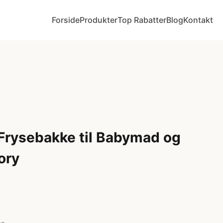
Forside
Produkter
Top Rabatter
Blog
Kontakt
 Frysebakke til Babymad og
ory