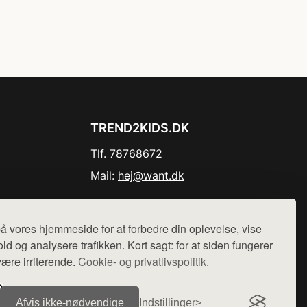
TREND2KIDS.DK
Tlf. 78768672
Mail:
hej@want.dk
Cookie- og privatlivspolitik
å vores hjemmeside for at forbedre din oplevelse, vise
ld og analysere trafikken. Kort sagt: for at siden fungerer
være irriterende.
Cookie- og privatlivspolitik.
r sælges ikke varer fra denne side - vi henviser til de shops,
Afvis ikke‑nødvendige
Indstillinger