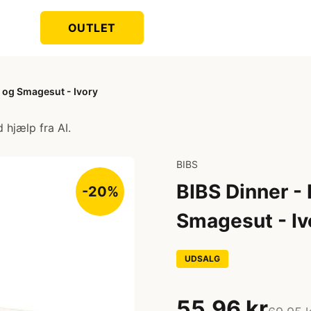
OUTLET
 og Smagesut - Ivory
 hjælp fra AI.
BIBS
BIBS Dinner -
-20%
Smagesut - Iv
UDSALG
55,96 kr