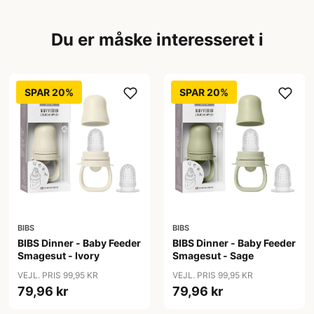
Du er måske interesseret i
SPAR 20%
SPAR 20%
BIBS
BIBS
BIBS Dinner - Baby Feeder
BIBS Dinner - Baby Feeder
Smagesut - Ivory
Smagesut - Sage
VEJL. PRIS 99,95 KR
VEJL. PRIS 99,95 KR
79,96 kr
79,96 kr