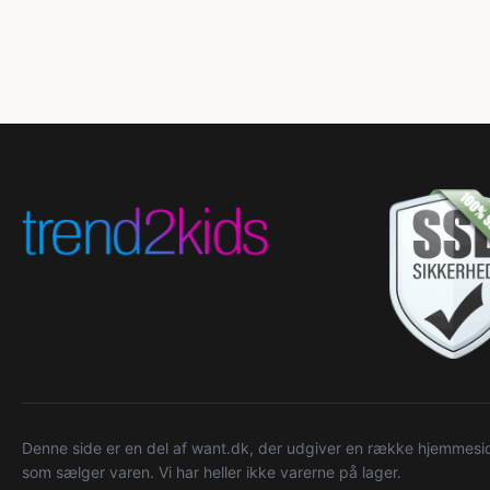
Denne side er en del af want.dk, der udgiver en række hjemmeside
som sælger varen. Vi har heller ikke varerne på lager.