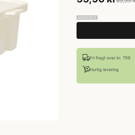
69,95 
Fri fragt over kr. 799
Hurtig levering