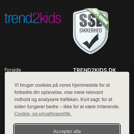
Forside
TREND2KIDS.DK
Produkter
Tlf. 78768672
Top Rabatter
Vi bruger cookies på vores hjemmeside for at
Mail:
hej@want.dk
Blog
forbedre din oplevelse, vise mere relevant
Kontakt
indhold og analysere trafikken. Kort sagt: for at
Cookie- og privatlivspolitik
siden fungerer bedre – ikke for at være irriterende.
Cookie- og privatlivspolitik.
Denne side er en del af want.dk, der udgiver en række
Accepter alle