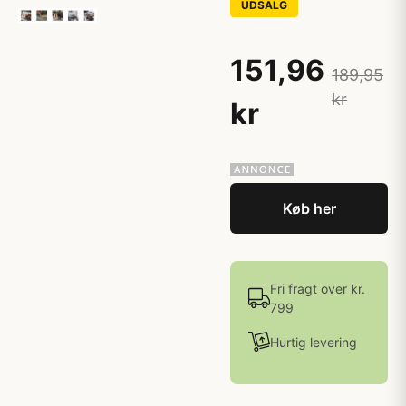
UDSALG
151,96
189,95
kr
kr
Køb her
Fri fragt over kr.
799
Hurtig levering