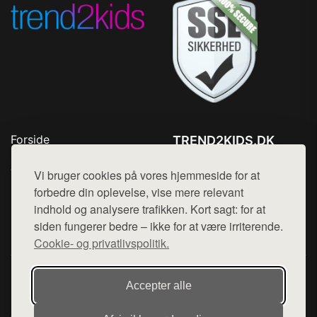
Forside
TREND2KIDS.DK
Produkter
Tlf. 78768672
Top Rabatter
Vi bruger cookies på vores hjemmeside for at
Mail:
hej@want.dk
Blog
forbedre din oplevelse, vise mere relevant
Kontakt
indhold og analysere trafikken. Kort sagt: for at
Cookie- og privatlivspolitik
siden fungerer bedre – ikke for at være irriterende.
Cookie- og privatlivspolitik.
Denne side er en del af want.dk, der udgiver en række
Accepter alle
hjemmesider med præsentation af forskellige produkter fra
diverse webshops. Der sælges ikke varer fra denne side - vi