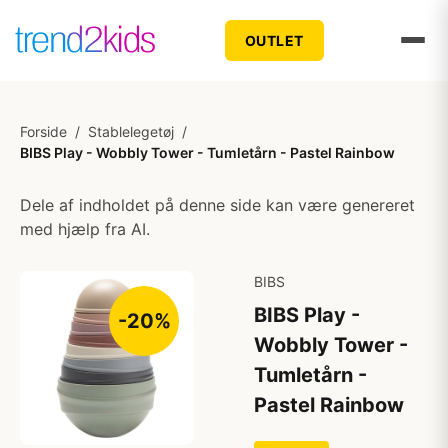
OUTLET
Forside
/
Stablelegetøj
/
BIBS Play - Wobbly Tower - Tumletårn - Pastel Rainbow
Dele af indholdet på denne side kan være genereret
med hjælp fra AI.
BIBS
BIBS Play -
-20%
Wobbly Tower -
Tumletårn -
Pastel Rainbow