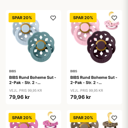
SPAR 20%
SPAR 20%
BIBS
BIBS
BIBS Rund Boheme Sut -
BIBS Rund Boheme Sut -
2-Pak - Str. 2 -
2-Pak - Str. 2 -
Naturgummi - Baby
Naturgummi - Baby
VEJL. PRIS 99,95 KR
VEJL. PRIS 99,95 KR
Blue/Island Sea
Pink/Plum
79,96 kr
79,96 kr
SPAR 20%
SPAR 20%