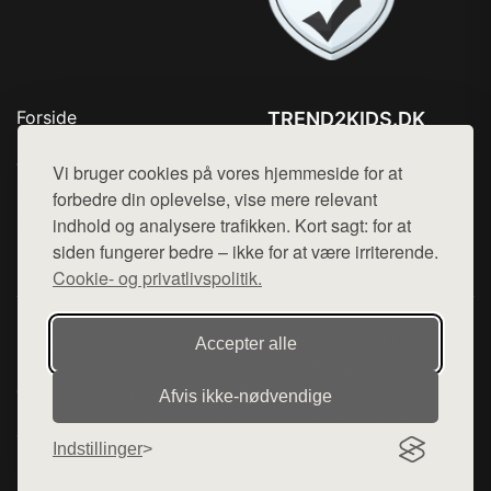
Forside
TREND2KIDS.DK
Produkter
Tlf. 78768672
Top Rabatter
Vi bruger cookies på vores hjemmeside for at
Mail:
hej@want.dk
Blog
forbedre din oplevelse, vise mere relevant
Kontakt
indhold og analysere trafikken. Kort sagt: for at
Cookie- og privatlivspolitik
siden fungerer bedre – ikke for at være irriterende.
Cookie- og privatlivspolitik.
Denne side er en del af want.dk, der udgiver en række
Accepter alle
hjemmesider med præsentation af forskellige produkter fra
diverse webshops. Der sælges ikke varer fra denne side - vi
Afvis ikke‑nødvendige
henviser til de shops, som sælger varen. Vi har heller ikke
varerne på lager.
Indstillinger
© 2026 trend2kids.dk. Alle rettigheder forbeholdes.