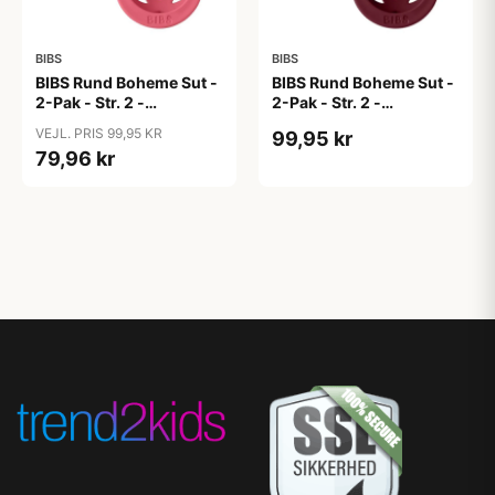
BIBS
BIBS
BIBS Rund Boheme Sut -
BIBS Rund Boheme Sut -
2-Pak - Str. 2 -
2-Pak - Str. 2 -
Naturgummi - Dusty
Naturgummi - Dusty
VEJL. PRIS 99,95 KR
99,95 kr
Pink/Coral
Pink/Elderberry
79,96 kr