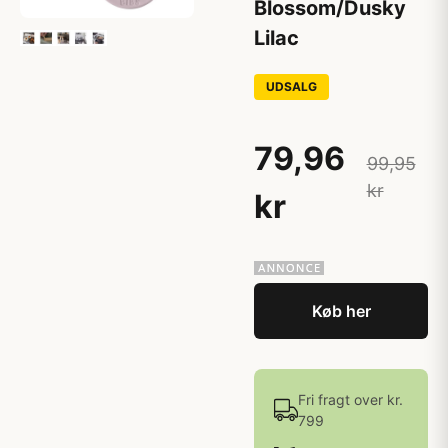
Blossom/Dusky
Lilac
UDSALG
79,96
99,95
kr
kr
Køb her
Fri fragt over kr.
799