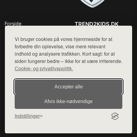
Forside
TREND2KIDS.DK
Produkter
Tlf. 78768672
Top Rabatter
Vi bruger cookies på vores hjemmeside for at
Mail:
hej@want.dk
Blog
forbedre din oplevelse, vise mere relevant
Kontakt
indhold og analysere trafikken. Kort sagt: for at
Cookie- og privatlivspolitik
siden fungerer bedre – ikke for at være irriterende.
Cookie- og privatlivspolitik.
Denne side er en del af want.dk, der udgiver en række
Accepter alle
hjemmesider med præsentation af forskellige produkter fra
diverse webshops. Der sælges ikke varer fra denne side - vi
Afvis ikke‑nødvendige
henviser til de shops, som sælger varen. Vi har heller ikke
varerne på lager.
Indstillinger
© 2026 trend2kids.dk. Alle rettigheder forbeholdes.