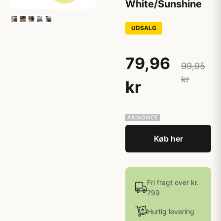
White/Sunshine
UDSALG
79,96
99,95
kr
kr
Køb her
Fri fragt over kr.
799
Hurtig levering