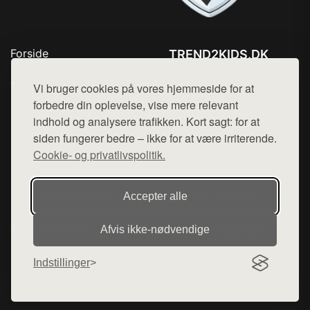
Forside
TREND2KIDS.DK
Produkter
Tlf. 78768672
Top Rabatter
Vi bruger cookies på vores hjemmeside for at
Mail:
hej@want.dk
Blog
forbedre din oplevelse, vise mere relevant
Kontakt
indhold og analysere trafikken. Kort sagt: for at
Cookie- og privatlivspolitik
siden fungerer bedre – ikke for at være irriterende.
Cookie- og privatlivspolitik.
Denne side er en del af want.dk, der udgiver en række
Accepter alle
hjemmesider med præsentation af forskellige produkter fra
diverse webshops. Der sælges ikke varer fra denne side - vi
Afvis ikke‑nødvendige
henviser til de shops, som sælger varen. Vi har heller ikke
varerne på lager.
Indstillinger
© 2026 trend2kids.dk. Alle rettigheder forbeholdes.