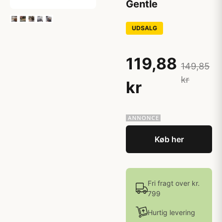
Gentle
UDSALG
119,88
149,85
kr
kr
Køb her
Fri fragt over kr.
799
Hurtig levering