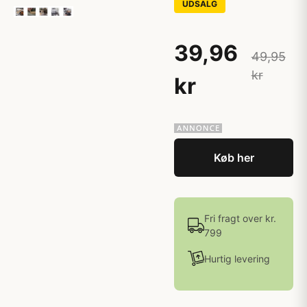
UDSALG
39,96
49,95
kr
kr
Køb her
Fri fragt over kr.
799
Hurtig levering