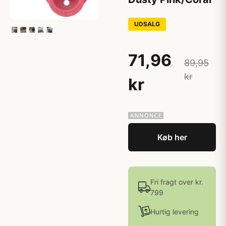
UDSALG
71,96
89,95
kr
kr
Køb her
Fri fragt over kr.
799
Hurtig levering