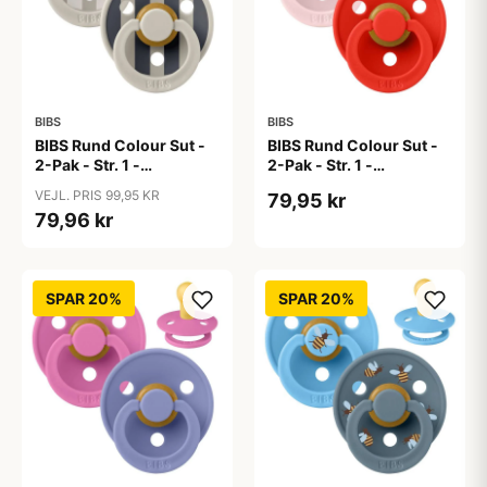
BIBS
BIBS
BIBS Rund Colour Sut -
BIBS Rund Colour Sut -
2-Pak - Str. 1 -
2-Pak - Str. 1 -
Naturgummi - Block
Naturgummi -
VEJL. PRIS 99,95 KR
79,95 kr
Studio - Sand Mix
Blossom/Candy Apple
79,96 kr
SPAR 20%
SPAR 20%