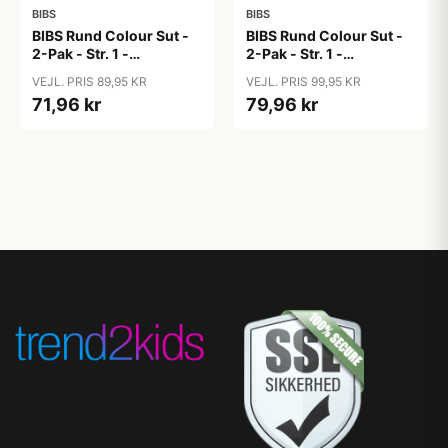
BIBS
BIBS
BIBS Rund Colour Sut -
BIBS Rund Colour Sut -
2-Pak - Str. 1 -
2-Pak - Str. 1 -
Naturgummi -
Naturgummi -
VEJL. PRIS 89,95 KR
VEJL. PRIS 99,95 KR
Bubblegum/Peri
Bumblebee Studio -
71,96 kr
79,96 kr
Breeze Mix