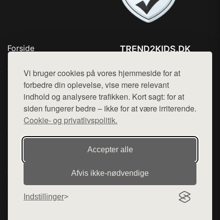
Forside
TREND2KIDS.DK
Produkter
Tlf. 78768672
Top Rabatter
Vi bruger cookies på vores hjemmeside for at
Mail:
hej@want.dk
Blog
forbedre din oplevelse, vise mere relevant
Kontakt
indhold og analysere trafikken. Kort sagt: for at
Cookie- og privatlivspolitik
siden fungerer bedre – ikke for at være irriterende.
Cookie- og privatlivspolitik.
Denne side er en del af want.dk, der udgiver en række
Accepter alle
hjemmesider med præsentation af forskellige produkter fra
diverse webshops. Der sælges ikke varer fra denne side - vi
Afvis ikke‑nødvendige
henviser til de shops, som sælger varen. Vi har heller ikke
varerne på lager.
Indstillinger
© 2026 trend2kids.dk. Alle rettigheder forbeholdes.