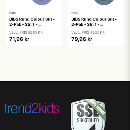
BIBS
BIBS
BIBS Rund Colour Sut -
BIBS Rund Colour Sut -
2-Pak - Str. 1 -
2-Pak - Str. 1 -
Naturgummi -
Naturgummi -
VEJL. PRIS 89,95 KR
VEJL. PRIS 99,95 KR
Bubblegum/Peri
Bumblebee Studio -
71,96 kr
79,96 kr
Breeze Mix