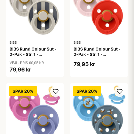
BIBS
BIBS
BIBS Rund Colour Sut -
BIBS Rund Colour Sut -
2-Pak - Str. 1 -
2-Pak - Str. 1 -
Naturgummi - Block
Naturgummi -
VEJL. PRIS 99,95 KR
79,95 kr
Studio - Sand Mix
Blossom/Candy Apple
79,96 kr
SPAR 20%
SPAR 20%