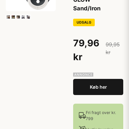
Sand/Iron
UDSALG
79,96
99,95
kr
kr
Køb her
Fri fragt over kr.
799