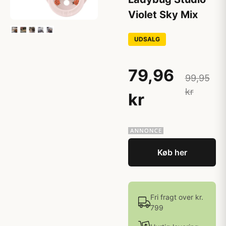
Violet Sky Mix
UDSALG
79,96
99,95
kr
kr
Køb her
Fri fragt over kr.
799