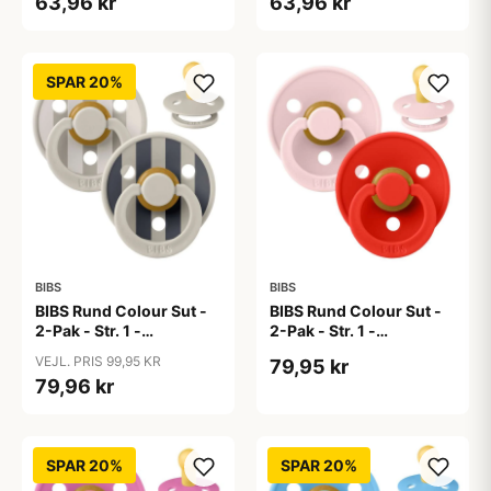
63,96 kr
63,96 kr
SPAR 20%
BIBS
BIBS
BIBS Rund Colour Sut -
BIBS Rund Colour Sut -
2-Pak - Str. 1 -
2-Pak - Str. 1 -
Naturgummi - Block
Naturgummi -
VEJL. PRIS 99,95 KR
79,95 kr
Studio - Sand Mix
Blossom/Candy Apple
79,96 kr
SPAR 20%
SPAR 20%