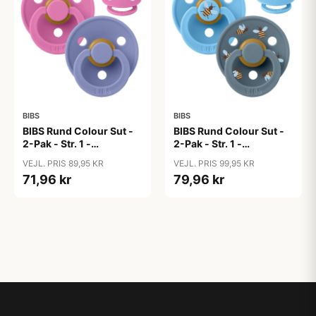
BIBS
BIBS
BIBS Rund Colour Sut -
BIBS Rund Colour Sut -
2-Pak - Str. 1 -
2-Pak - Str. 1 -
Naturgummi -
Naturgummi -
VEJL. PRIS 89,95 KR
VEJL. PRIS 99,95 KR
Bubblegum/Peri
Bumblebee Studio -
71,96 kr
79,96 kr
Breeze Mix