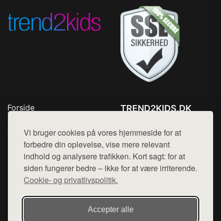
Forside
TREND2KIDS.DK
Produkter
Tlf. 78768672
Top Rabatter
Vi bruger cookies på vores hjemmeside for at
Mail:
hej@want.dk
Blog
forbedre din oplevelse, vise mere relevant
Kontakt
indhold og analysere trafikken. Kort sagt: for at
Cookie- og privatlivspolitik
siden fungerer bedre – ikke for at være irriterende.
Cookie- og privatlivspolitik.
Denne side er en del af want.dk, der udgiver en række
Accepter alle
hjemmesider med præsentation af forskellige produkter fra