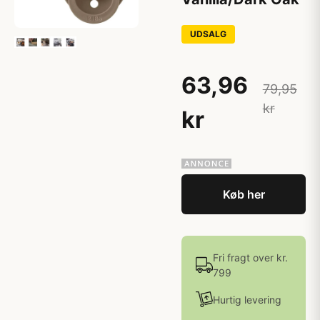
UDSALG
63,96
79,95
kr
kr
Køb her
Fri fragt over kr.
799
Hurtig levering