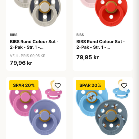
BIBS
BIBS
BIBS Rund Colour Sut -
BIBS Rund Colour Sut -
2-Pak - Str. 1 -
2-Pak - Str. 1 -
Naturgummi - Block
Naturgummi -
VEJL. PRIS 99,95 KR
79,95 kr
Studio - Sand Mix
Blossom/Candy Apple
79,96 kr
SPAR 20%
SPAR 20%