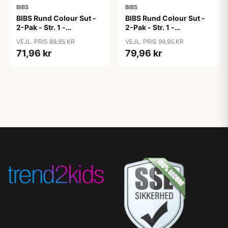
BIBS
BIBS
BIBS Rund Colour Sut -
BIBS Rund Colour Sut -
2-Pak - Str. 1 -
2-Pak - Str. 1 -
Naturgummi -
Naturgummi -
VEJL. PRIS 89,95 KR
VEJL. PRIS 99,95 KR
Bubblegum/Peri
Bumblebee Studio -
71,96 kr
79,96 kr
Breeze Mix