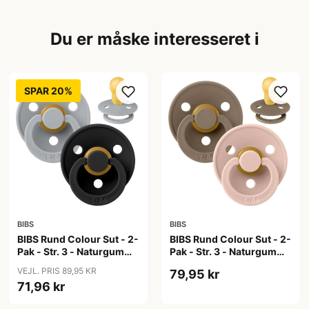
Du er måske interesseret i
SPAR 20%
BIBS
BIBS
BIBS Rund Colour Sut - 2-
BIBS Rund Colour Sut - 2-
Pak - Str. 3 - Naturgummi
Pak - Str. 3 - Naturgummi
- Cloud/Black
- Dark Oak/Blush
VEJL. PRIS 89,95 KR
79,95 kr
71,96 kr