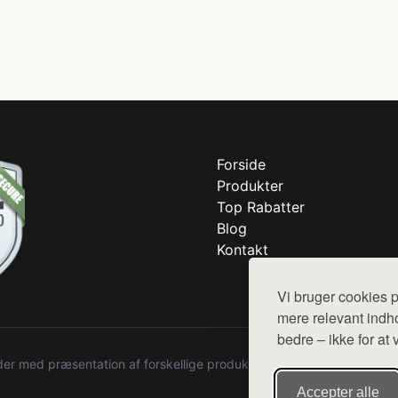
Forside
Produkter
Top Rabatter
Blog
Kontakt
Vi bruger cookies p
mere relevant indho
bedre – ikke for at 
r med præsentation af forskellige produkter fra diverse webshops. De
Accepter alle