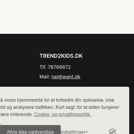
TREND2KIDS.DK
Tlf. 78768672
Mail:
hej@want.dk
Cookie- og privatlivspolitik
å vores hjemmeside for at forbedre din oplevelse, vise
ld og analysere trafikken. Kort sagt: for at siden fungerer
være irriterende.
Cookie- og privatlivspolitik.
r sælges ikke varer fra denne side - vi henviser til de shops,
Afvis ikke‑nødvendige
Indstillinger