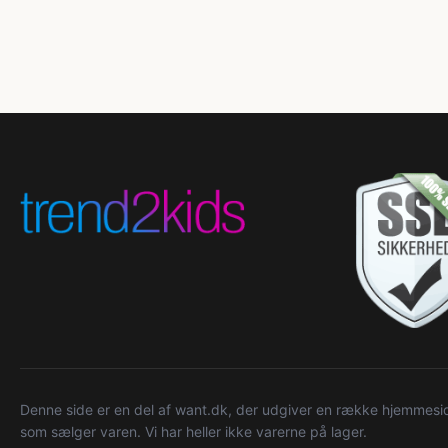
Denne side er en del af want.dk, der udgiver en række hjemmeside
som sælger varen. Vi har heller ikke varerne på lager.