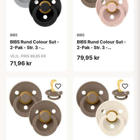
BIBS
BIBS
BIBS Rund Colour Sut -
BIBS Rund Colour Sut -
2-Pak - Str. 3 -
2-Pak - Str. 3 -
Naturgummi -
Naturgummi - Dark
VEJL. PRIS 89,95 KR
79,95 kr
Cloud/Black
Oak/Blush
71,96 kr