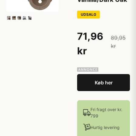
UDSALG
71,96
89,95
kr
kr
Køb her
Fri fragt over kr.
799
Hurtig levering