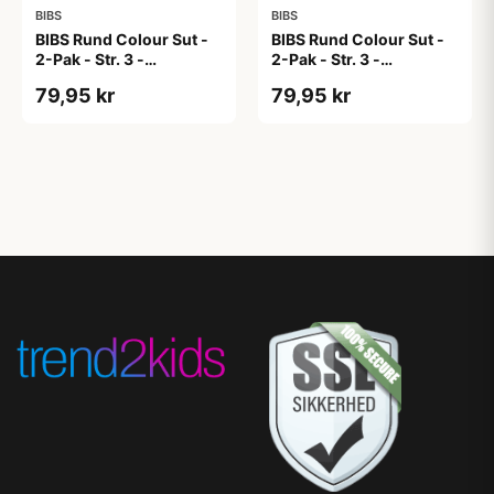
BIBS
BIBS
BIBS Rund Colour Sut -
BIBS Rund Colour Sut -
2-Pak - Str. 3 -
2-Pak - Str. 3 -
Naturgummi - Dark
Naturgummi - Dark
79,95 kr
79,95 kr
Oak/Dark Oak
Oak/Ivory