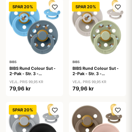
SPAR 20%
SPAR 20%
BIBS
BIBS
BIBS Rund Colour Sut -
BIBS Rund Colour Sut -
2-Pak - Str. 3 -
2-Pak - Str. 3 -
Naturgummi -
Naturgummi -
VEJL. PRIS 99,95 KR
VEJL. PRIS 99,95 KR
Bumblebee Studio -
Bumblebee Studio -
79,96 kr
79,96 kr
Breeze Mix
Mushroom Mix
SPAR 20%