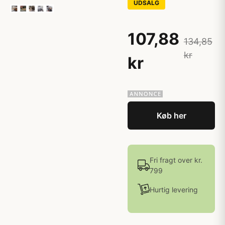
UDSALG
107,88
134,85
kr
kr
Køb her
Fri fragt over kr.
799
Hurtig levering