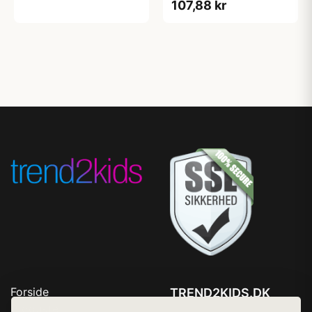
107,88 kr
Forside
TREND2KIDS.DK
Produkter