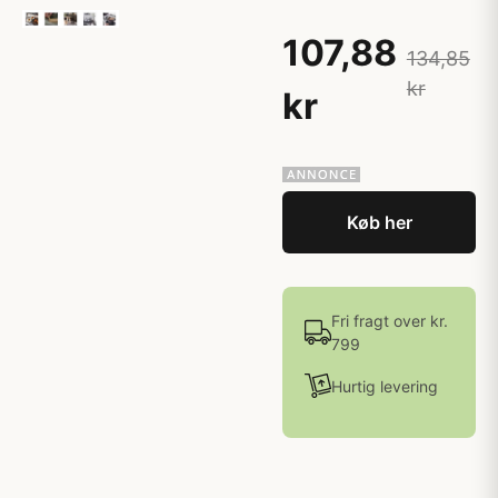
107,88
134,85
kr
kr
Køb her
Fri fragt over kr.
799
Hurtig levering