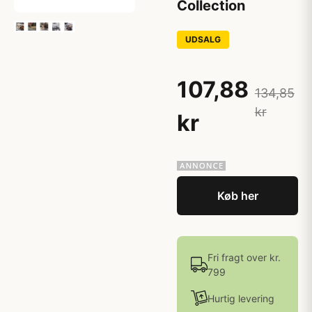
Collection
UDSALG
107,88
134,85
kr
kr
Køb her
Fri fragt over kr.
799
Hurtig levering