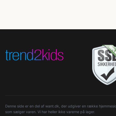
Denne side er en del af want.dk, der udgiver en række hjemmeside
som sælger varen. Vi har heller ikke varerne på lager.