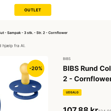
OUTLET
t - Sampak - 3 stk. - Str. 2 - Cornflower
 hjælp fra AI.
BIBS
BIBS Rund Colo
-20%
2 - Cornflowe
UDSALG
107,88 kr