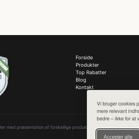
Forside
Produkter
Top Rabatter
Blog
Kontakt
Vi bruger cookies p
mere relevant indho
bedre – ikke for at 
r med præsentation af forskellige produkter fra diverse webshops. De
Accepter alle