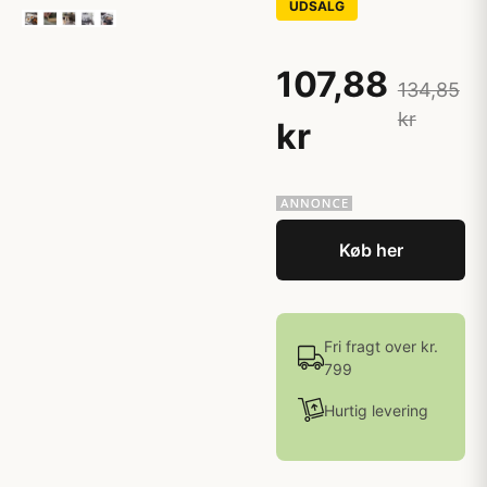
UDSALG
107,88
134,85
kr
kr
Køb her
Fri fragt over kr.
799
Hurtig levering