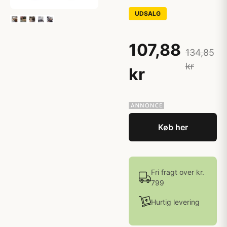
UDSALG
107,88
134,85
kr
kr
Køb her
Fri fragt over kr.
799
Hurtig levering