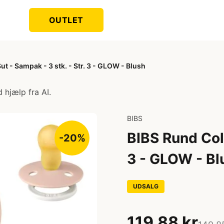
OUTLET
t - Sampak - 3 stk. - Str. 3 - GLOW - Blush
 hjælp fra AI.
BIBS
BIBS Rund Colo
-20%
3 - GLOW - Bl
UDSALG
119,88 kr