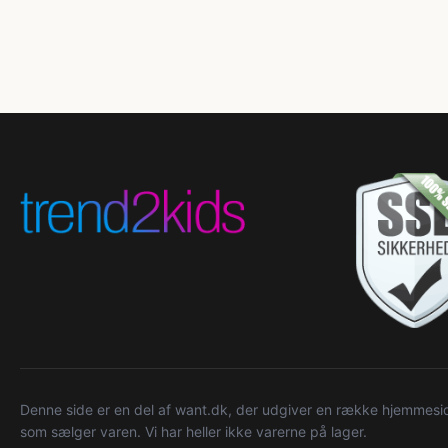
Denne side er en del af want.dk, der udgiver en række hjemmeside
som sælger varen. Vi har heller ikke varerne på lager.