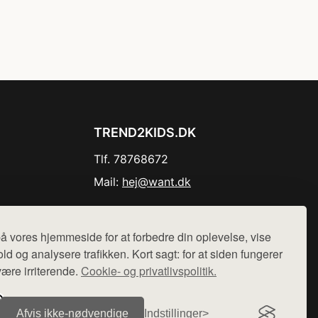
TREND2KIDS.DK
Tlf. 78768672
Mail:
hej@want.dk
Cookie- og privatlivspolitik
å vores hjemmeside for at forbedre din oplevelse, vise
ld og analysere trafikken. Kort sagt: for at siden fungerer
være irriterende.
Cookie- og privatlivspolitik.
r sælges ikke varer fra denne side - vi henviser til de shops,
Afvis ikke‑nødvendige
Indstillinger