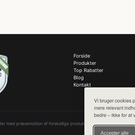
Forside
Produkter
Top Rabatter
Blog
Kontakt
Vi bruger cookies p
mere relevant indho
bedre – ikke for at 
r med præsentation af forskellige produkter fra diverse webshops. De
Accepter alle