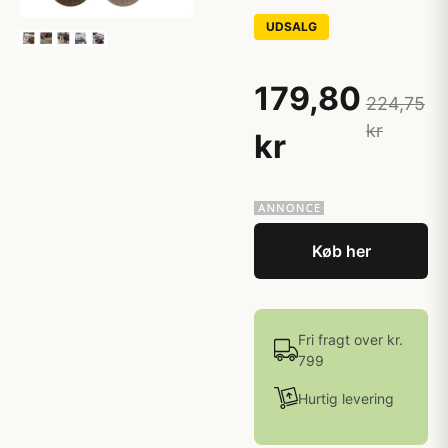
UDSALG
179,80
224,75
kr
kr
Køb her
Fri fragt over kr.
799
Hurtig levering