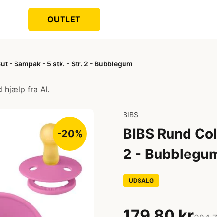
OUTLET
ut - Sampak - 5 stk. - Str. 2 - Bubblegum
 hjælp fra AI.
BIBS
BIBS Rund Colo
-20%
2 - Bubblegu
UDSALG
179,80 kr