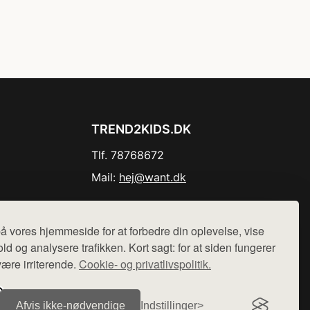
TREND2KIDS.DK
Tlf. 78768672
Mail:
hej@want.dk
Cookie- og privatlivspolitik
å vores hjemmeside for at forbedre din oplevelse, vise
ld og analysere trafikken. Kort sagt: for at siden fungerer
være irriterende.
Cookie- og privatlivspolitik.
r sælges ikke varer fra denne side - vi henviser til de shops,
Afvis ikke‑nødvendige
Indstillinger