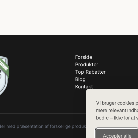
Forside
Produkter
Top Rabatter
Blog
Kontakt
Vi bruger cookies p
mere relevant indho
bedre – ikke for at 
r med præsentation af forskellige produkter fra diverse webshops. De
Accepter alle