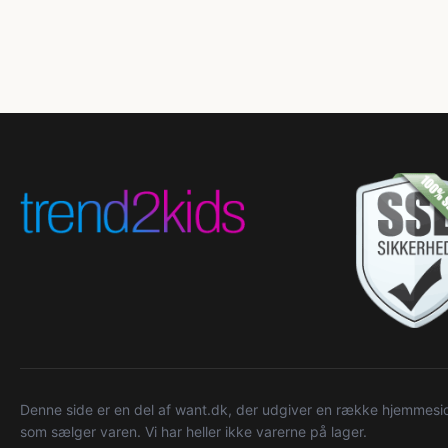
Denne side er en del af want.dk, der udgiver en række hjemmeside
som sælger varen. Vi har heller ikke varerne på lager.