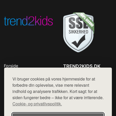
Forside
TREND2KIDS.DK
Produkter
Tlf. 78768672
Top Rabatter
Vi bruger cookies på vores hjemmeside for at
Mail:
hej@want.dk
Blog
forbedre din oplevelse, vise mere relevant
Kontakt
indhold og analysere trafikken. Kort sagt: for at
Cookie- og privatlivspolitik
siden fungerer bedre – ikke for at være irriterende.
Cookie- og privatlivspolitik.