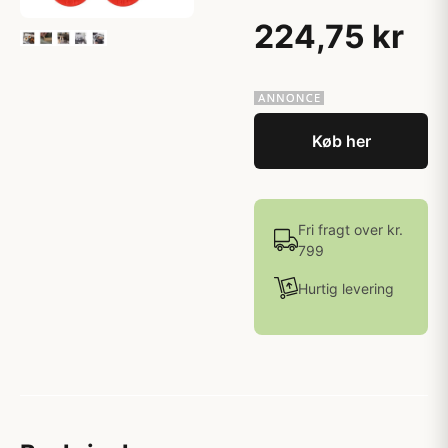
224,75 kr
Køb her
Fri fragt over kr.
799
Hurtig levering