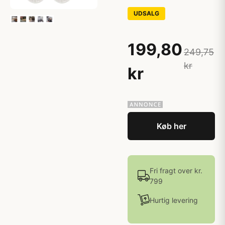
UDSALG
199,80
249,75
kr
kr
Køb her
Fri fragt over kr.
799
Hurtig levering