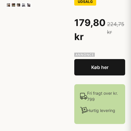
UDSALG
179,80
224,75
kr
kr
Køb her
Fri fragt over kr.
799
Hurtig levering