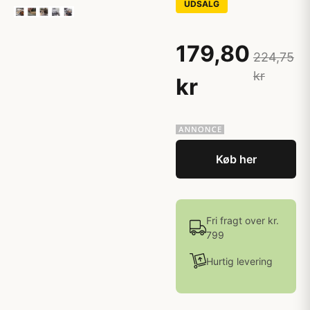
UDSALG
179,80
224,75
kr
kr
Køb her
Fri fragt over kr.
799
Hurtig levering