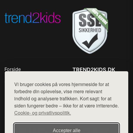
Forside
TREND2KIDS.DK
Produkter
Tlf. 78768672
Top Rabatter
Vi bruger cookies på vores hjemmeside for at
Mail:
hej@want.dk
Blog
forbedre din oplevelse, vise mere relevant
Kontakt
indhold og analysere trafikken. Kort sagt: for at
Cookie- og privatlivspolitik
siden fungerer bedre – ikke for at være irriterende.
Cookie- og privatlivspolitik.
Denne side er en del af want.dk, der udgiver en række
Accepter alle