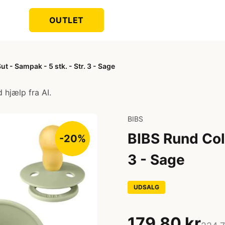
OUTLET
t - Sampak - 5 stk. - Str. 3 - Sage
 hjælp fra AI.
BIBS
BIBS Rund Colo
-20%
3 - Sage
UDSALG
179,80 kr