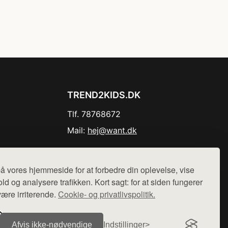
TREND2KIDS.DK
Tlf. 78768672
Mail:
hej@want.dk
Cookie- og privatlivspolitik
å vores hjemmeside for at forbedre din oplevelse, vise
ld og analysere trafikken. Kort sagt: for at siden fungerer
være irriterende.
Cookie- og privatlivspolitik.
r sælges ikke varer fra denne side - vi henviser til de shops,
Afvis ikke‑nødvendige
Indstillinger