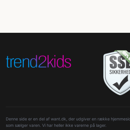
Denne side er en del af want.dk, der udgiver en række hjemmeside
som sælger varen. Vi har heller ikke varerne på lager.