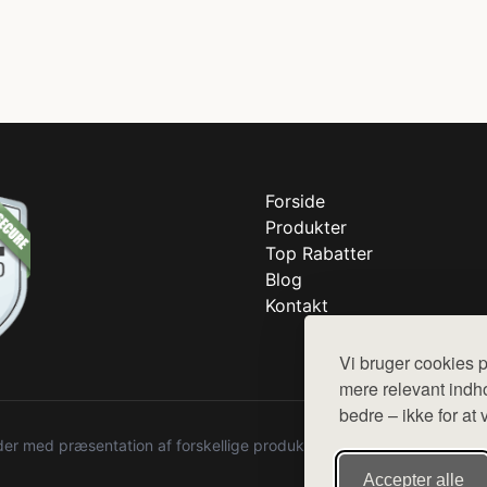
Forside
Produkter
Top Rabatter
Blog
Kontakt
Vi bruger cookies p
mere relevant indho
bedre – ikke for at 
r med præsentation af forskellige produkter fra diverse webshops. De
Accepter alle