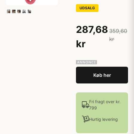
UDSALG
287,68
359,60
kr
kr
Køb her
Fri fragt over kr.
799
Hurtig levering